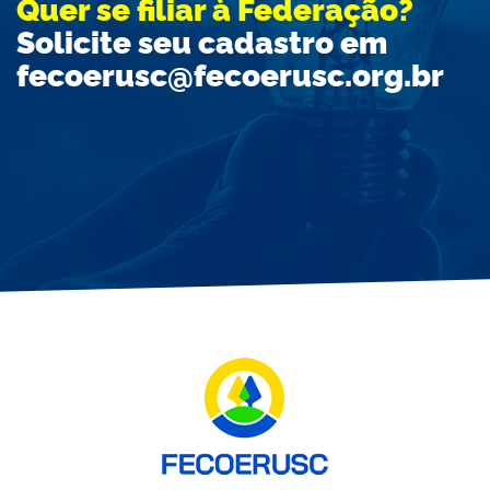
Quer se filiar à Federação?
Solicite seu cadastro em
fecoerusc@fecoerusc.org.br