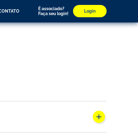
É associado?
CONTATO
Login
Faça seu login!