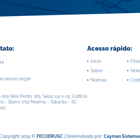
tato:
Acesso rápido:
Início
Fili
44
Sobre
Notí
ecoerusc.org.br
Normas
Cont
dos Reis Perito, 183, Salas 04 e 05, Edifício
no - Bairro Vila Moema - Tubarão - SC
120
Copyright 2019 ©
FECOERUSC
| Desenvolvido por:
Cayman Sistema