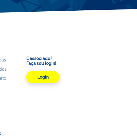
É associado?
adas
Faça seu login!
cias
Login
ato
s