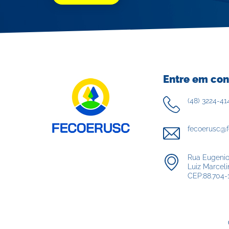
Entre em con
(48) 3224-41
fecoerusc@f
Rua Eugenio 
Luiz Marceli
CEP:88.704-