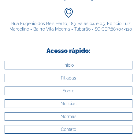
Rua Eugenio dos Reis Perito, 183, Salas 04 e 05, Edifício Luiz
Marcelino - Bairro Vila Moema - Tubarão - SC CEP:88.704-120
Acesso rápido:
Início
Filiadas
Sobre
Notícias
Normas
Contato