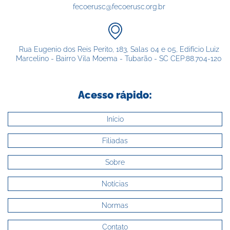
fecoerusc@fecoerusc.org.br
Rua Eugenio dos Reis Perito, 183, Salas 04 e 05, Edifício Luiz
Marcelino - Bairro Vila Moema - Tubarão - SC CEP:88.704-120
Acesso rápido:
Início
Filiadas
Sobre
Notícias
Normas
Contato