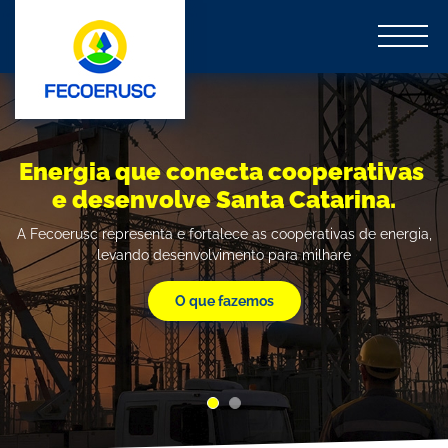
Energia que conecta cooperativas
Energia que conecta cooperativas
e desenvolve Santa Catarina.
e desenvolve Santa Catarina.
A Fecoerusc representa e fortalece as cooperativas de energia,
A Fecoerusc representa e fortalece as cooperativas de energia,
levando desenvolvimento para milhare
levando desenvolvimento para milhare
O que fazemos
O que fazemos